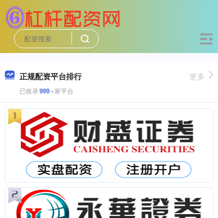
正规配资平台排行
更多
已收录
999
+家平台