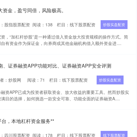
大资金，盈亏同倍，风险极高。
者：股指股票配资
阅读：
138
栏目：
线下股票配资
炒股实盘配资
资，“加杠杆炒股”是一种通过借入资金放大投资规模的操作方式。简
自有资金作为保证金，向券商或其他金融机构借入额外资金进....
南、证券融资APP功能对比、证券融资APP安全评测
者：炒股网
阅读：
71
栏目：
线下股票配资
炒股实盘配资
融资APP已成为投资者获取资金、放大收益的重要工具。然而炒股实
满目的选择，如何挑选一款安全可靠、功能全面的证券融资A....
平台，本地杠杆资金服务**
者：四川股票配资
阅读：
178
栏目：
线下股票配资
线下股票配资