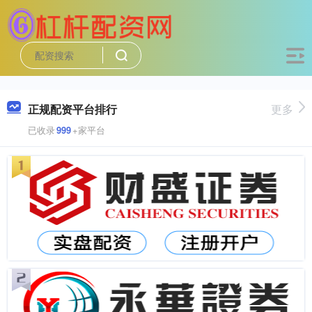
正规配资平台排行
更多
已收录
999
+家平台