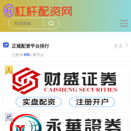
正规配资平台排行
更多
已收录
999
+家平台