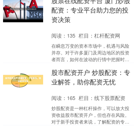
股票在线配资平台 厦门炒股
限于自有资金时，专业的股....
配资：专业平台助力您的投
资决策
阅读：
135
栏目：
杠杆配资网
在瞬息万变的资本市场中，机遇与风险
并存。对于许多厦门及周边地区的投资
者而言，如何在波动的行情中把握时
机、优化资金使用效率，是实现资产增
股市配资开户 炒股配资：专
值的关键。专业的炒股配资平....
业解答，助你配资无忧
阅读：
165
栏目：
线下股票配资
炒股配资是一种杠杆操作，可以放大投
资收益股市配资开户，但也存在风险。
对于新手投资者来说，了解配资的专业
知识至关重要。 首先，股票配资杠杆的
优势之一是可以增加投资....