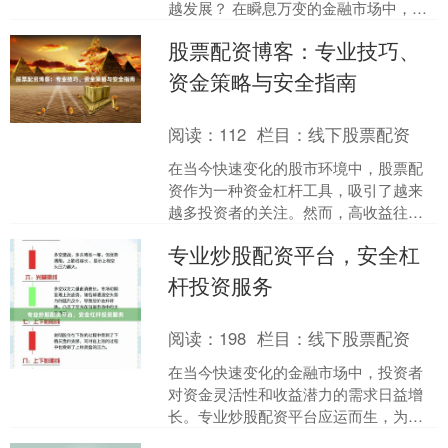
越发展？ 在瞬息万变的金融市场中，股
票配资作为一种灵活的资金杠杆工具，
股票配资博客：专业技巧、
吸引了众多投资者的....
资金策略与安全指南
阅读：
112
栏目：
线下股票配资
在当今快速变化的股市环境中，股票配
资作为一种资金杠杆工具，吸引了越来
越多投资者的关注。然而，高收益往往
伴随着高风险。本文将为您系统解析股
专业炒股配资平台，安全杠
票配资的专业技巧、资金管....
杆投资服务
阅读：
198
栏目：
线下股票配资
在当今快速变化的金融市场中，投资者
对资金灵活性和收益潜力的需求日益增
长。专业炒股配资平台应运而生，为投
资者提供安全可靠的杠杆投资服务，帮