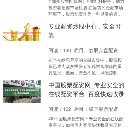
# 郑州股票配资网 | 专业杠杆服务：助力
投资者把握市场机遇 在当前的金融市场
环境下，股票配资作为一种灵活的资金
管理工具，正受到越来越多投资者的关
专业配资炒股中心，安全可
注。作为中原地....
靠
阅读：
130
栏目：
炒股实盘配资
在当今瞬息万变的金融市场中，股票投
资已成为众多投资者实现财富增值的重
要途径。然而，资金不足、风险控制能
力有限等问题常常成为投资者前行的绊
中国股票配资网_专业安全的
脚石。此时，选择一个**....
在线配资平台_百度快速收录
阅读：
102
栏目：
线下股票配资
## 中国股票配资网：专业安全的在线配
资平台，如何借力百度快速收录实现跨