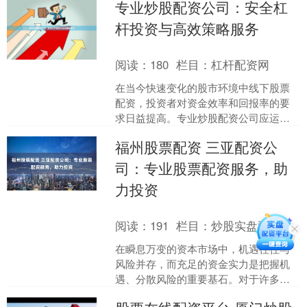
专业炒股配资公司：安全杠
助您在控制风险的同时，最....
杆投资与高效策略服务
阅读：
180
栏目：
杠杆配资网
在当今快速变化的股市环境中线下股票
配资，投资者对资金效率和回报率的要
求日益提高。专业炒股配资公司应运而
生，为投资者提供安全杠杆投资与高效
福州股票配资 三亚配资公
策略服务，成为连接市场机....
司：专业股票配资服务，助
力投资
阅读：
191
栏目：
炒股实盘配资
在瞬息万变的资本市场中，机遇往往与
风险并存，而充足的资金实力是把握机
遇、分散风险的重要基石。对于许多敏
锐的投资者而言，当看准市场趋势却受