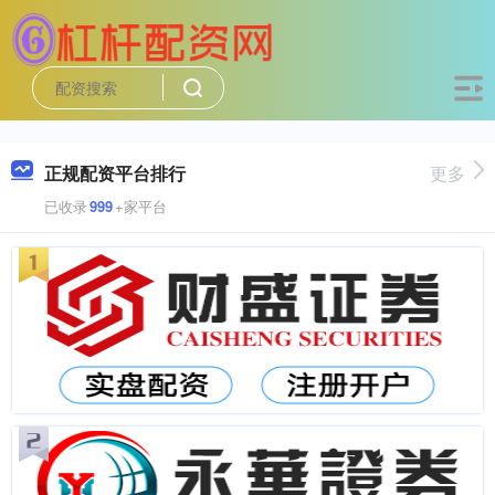
正规配资平台排行
更多
已收录
999
+家平台