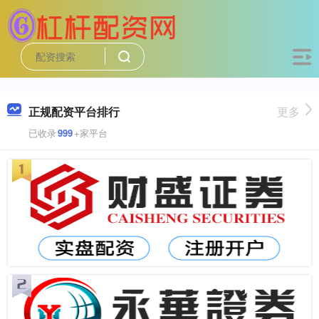
正规配资平台排行
更多
已收录
999
+家平台